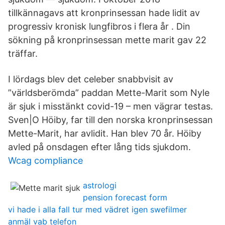
tillkännagavs att kronprinsessan hade lidit av
progressiv kronisk lungfibros i flera år . Din
sökning på kronprinsessan mette marit gav 22
träffar.
I lördags blev det celeber snabbvisit av
”världsberömda” paddan Mette-Marit som Nyle
är sjuk i misstänkt covid-19 – men vägrar testas.
Sven|O Höiby, far till den norska kronprinsessan
Mette-Marit, har avlidit. Han blev 70 år. Höiby
avled på onsdagen efter lång tids sjukdom.
Wcag compliance
astrologi
pension forecast form
vi hade i alla fall tur med vädret igen swefilmer
anmäl vab telefon