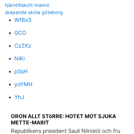
hjärntillskott malmö
skapande skola göteborg
WfBxS
GCO
CzZXz
NiKr
pSsH
yoYMH
YhJ
ORON ALLT STöRRE: HOTET MOT SJUKA
METTE-MARIT
Republikens president Sauli Niinistö och fru