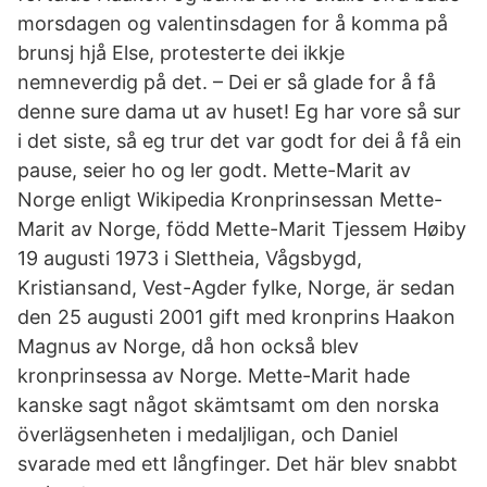
morsdagen og valentinsdagen for å komma på
brunsj hjå Else, protesterte dei ikkje
nemneverdig på det. – Dei er så glade for å få
denne sure dama ut av huset! Eg har vore så sur
i det siste, så eg trur det var godt for dei å få ein
pause, seier ho og ler godt. Mette-Marit av
Norge enligt Wikipedia Kronprinsessan Mette-
Marit av Norge, född Mette-Marit Tjessem Høiby
19 augusti 1973 i Slettheia, Vågsbygd,
Kristiansand, Vest-Agder fylke, Norge, är sedan
den 25 augusti 2001 gift med kronprins Haakon
Magnus av Norge, då hon också blev
kronprinsessa av Norge. Mette-Marit hade
kanske sagt något skämtsamt om den norska
överlägsenheten i medaljligan, och Daniel
svarade med ett långfinger. Det här blev snabbt