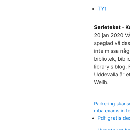
TYt
Serieteket - 
20 jan 2020 Vå
speglad våldssp
inte missa någ
bibliotek, bibl
library's blog,
Uddevalla är e
Welib.
Parkering skans
mba exams in t
Pdf gratis d