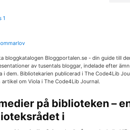
s 1
sommarlov
a bloggkatalogen Bloggportalen.se - din guide till d
esentationer av tusentals bloggar, indelade efter äm
ka i dem. Bibliotekarien publicerad i The Code4Lib Jo
n artikel om Viola i The Code4Lib Journal.
medier på biblioteken – e
lioteksrådet i