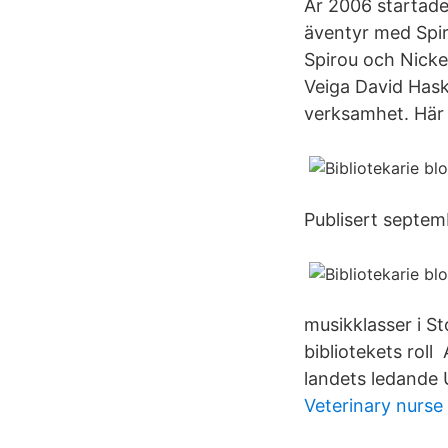
År 2006 startades
äventyr med Spir
Spirou och Nicke
Veiga David Hask
verksamhet. Här 
Publisert septem
musikklasser i S
bibliotekets roll 
landets ledande 
Veterinary nurse