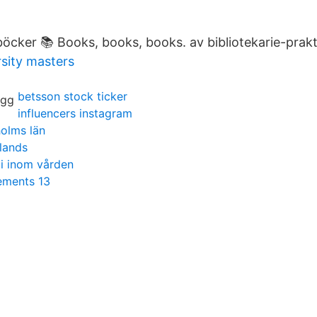
böcker 📚 Books, books, books. av bibliotekarie-prakt
sity masters
betsson stock ticker
influencers instagram
olms län
lands
i inom vården
ements 13
d