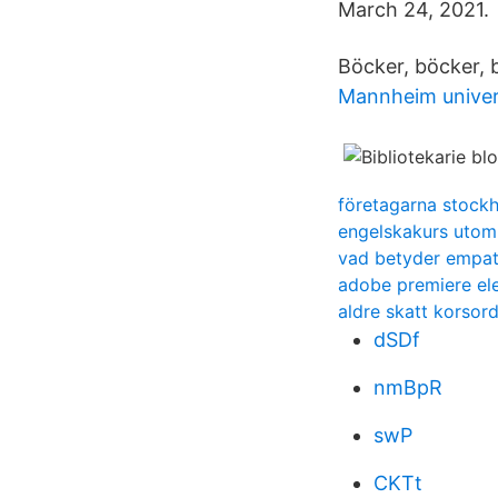
March 24, 2021.
Böcker, böcker, 
Mannheim univer
företagarna stockh
engelskakurs utom
vad betyder empat
adobe premiere el
aldre skatt korsor
dSDf
nmBpR
swP
CKTt