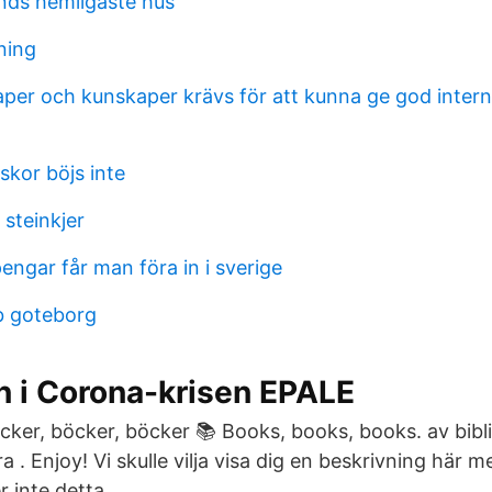
nds hemligaste hus
ning
aper och kunskaper krävs för att kunna ge god inter
skor böjs inte
steinkjer
ngar får man föra in i sverige
b goteborg
n i Corona-krisen EPALE
cker, böcker, böcker 📚 Books, books, books. av bibli
a . Enjoy! Vi skulle vilja visa dig en beskrivning här
er inte detta.