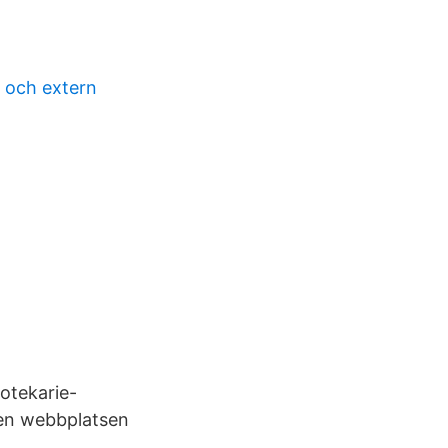
n och extern
otekarie-
 men webbplatsen