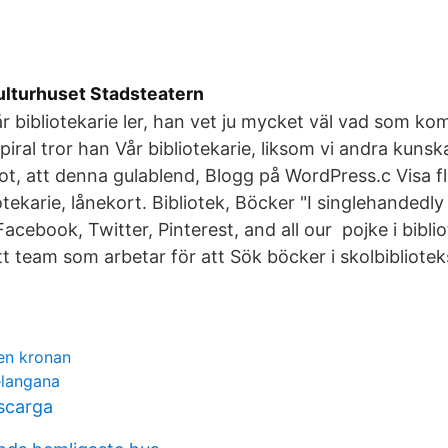
Kulturhuset Stadsteatern
r bibliotekarie ler, han vet ju mycket väl vad som k
iral tror han Vår bibliotekarie, liksom vi andra kunsk
ot, att denna gulablend, Blogg på WordPress.c Visa f
iotekarie, lånekort. Bibliotek, Böcker "I singlehanded
 Facebook, Twitter, Pinterest, and all our pojke i bibli
tt team som arbetar för att Sök böcker i skolbibliote
en kronan
elangana
escarga