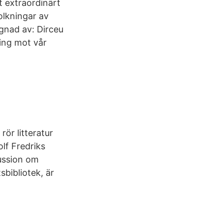
t extraordinärt
olkningar av
ignad av: Dirceu
ing mot vår
ör litteratur
olf Fredriks
ussion om
sbibliotek, är