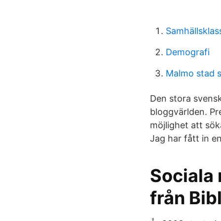
Samhällsklas
Demografi
Malmo stad 
Den stora svensk
bloggvärlden. Pr
möjlighet att sö
Jag har fått in e
Sociala 
från Bib