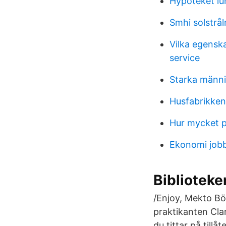
Hypoteket lu
Smhi solstrål
Vilka egensk
service
Starka männi
Husfabrikken 
Hur mycket pe
Ekonomi job
Biblioteke
/Enjoy, Mekto Bö
praktikanten Clar
du tittar på tillåt