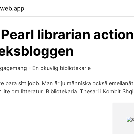
.web.app
Pearl librarian action
teksbloggen
ngagemang - En okuvlig bibliotekarie
e bara sitt jobb. Man är ju människa också emellanåt. 
lite om litteratur Bibliotekaria. Thesari i Kombit Shqi