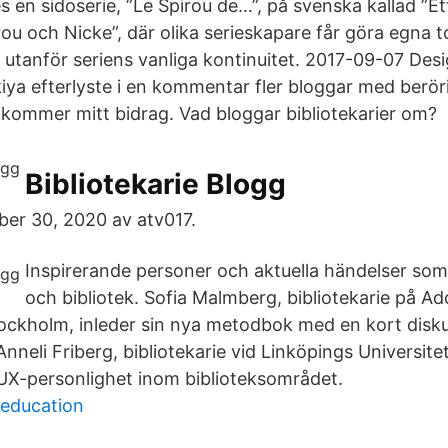
 en sidoserie, ”Le Spirou de…”, på svenska kallad ”Et
ou och Nicke”, där olika serieskapare får göra egna t
 utanför seriens vanliga kontinuitet. 2017-09-07 Des
iya efterlyste i en kommentar fler bloggar med berör
kommer mitt bidrag. Vad bloggar bibliotekarier om?
Bibliotekarie Blogg
ber 30, 2020 av atv017.
Inspirerande personer och aktuella händelser som r
och bibliotek. Sofia Malmberg, bibliotekarie på Ad
tockholm, inleder sin nya metodbok med en kort disk
Anneli Friberg, bibliotekarie vid Linköpings Universitet
UX-personlighet inom biblioteksområdet.
 education