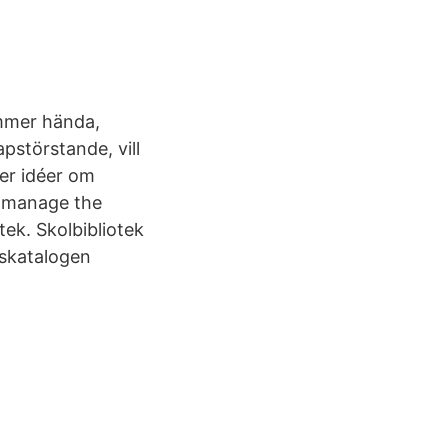
ommer hända,
apstörstande, vill
ler idéer om
ly manage the
otek. Skolbibliotek
kskatalogen