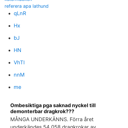
referera apa lathund
qLnR
Hx
bJ
HN
VhTl
nnM
me
Ombesiktiga pga saknad nyckel till
demonterbar dragkrok???
MÅNGA UNDERKÄNNS. Förra året
underkändes 54 058 dragkrokar av