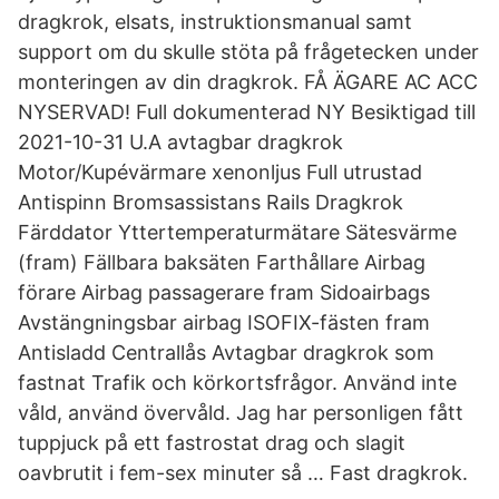
dragkrok, elsats, instruktionsmanual samt
support om du skulle stöta på frågetecken under
monteringen av din dragkrok. FÅ ÄGARE AC ACC
NYSERVAD! Full dokumenterad NY Besiktigad till
2021-10-31 U.A avtagbar dragkrok
Motor/Kupévärmare xenonljus Full utrustad
Antispinn Bromsassistans Rails Dragkrok
Färddator Yttertemperaturmätare Sätesvärme
(fram) Fällbara baksäten Farthållare Airbag
förare Airbag passagerare fram Sidoairbags
Avstängningsbar airbag ISOFIX-fästen fram
Antisladd Centrallås Avtagbar dragkrok som
fastnat Trafik och körkortsfrågor. Använd inte
våld, använd övervåld. Jag har personligen fått
tuppjuck på ett fastrostat drag och slagit
oavbrutit i fem-sex minuter så … Fast dragkrok.